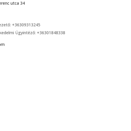
erenc utca 34
vezető: +36309313245
kedelmi Ügyintéző: +36301848338
com