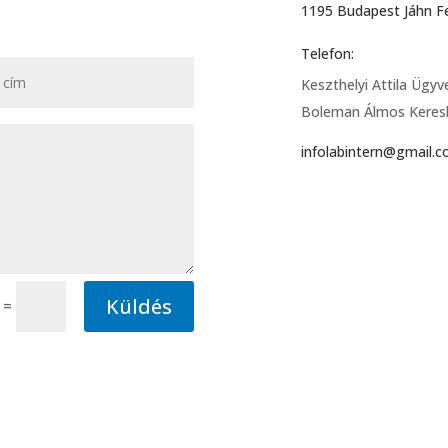
1195 Budapest Jáhn F
Telefon:
Keszthelyi Attila Ügy
Boleman Álmos Keres
infolabintern@gmail.
Küldés
=