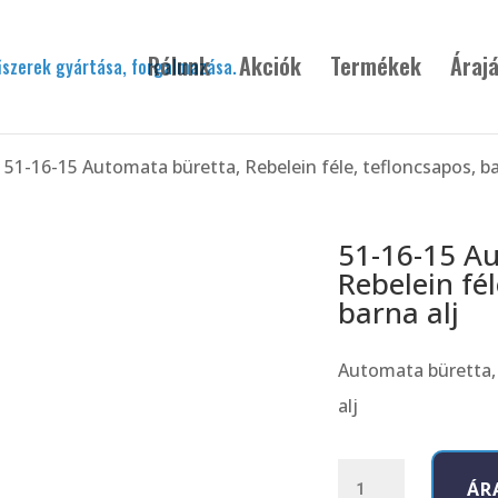
Rólunk
Akciók
Termékek
Árajá
 51-16-15 Automata büretta, Rebelein féle, tefloncsapos, ba
51-16-15 A
Rebelein fél
barna alj
Automata büretta, 
alj
51-
ÁR