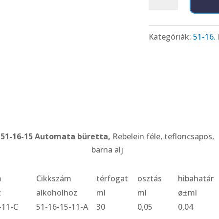
16-
15
Automata
Kategóriák:
51-16.
büretta,
Rebelein
féle,
tefloncsapos,
barna
alj
mennyiség
51-16-15 Automata büretta,
Rebelein féle, tefloncsapos,
barna alj
m
Cikkszám
térfogat
osztás
hibahatár
z
alkoholhoz
ml
ml
ø±ml
-11-C
51-16-15-11-A
30
0,05
0,04