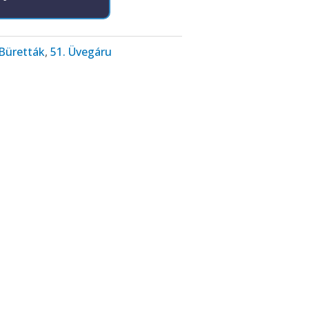
 Büretták
,
51. Üvegáru