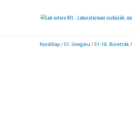
Kezdőlap
/
51. Üvegáru
/
51-16. Büretták
/