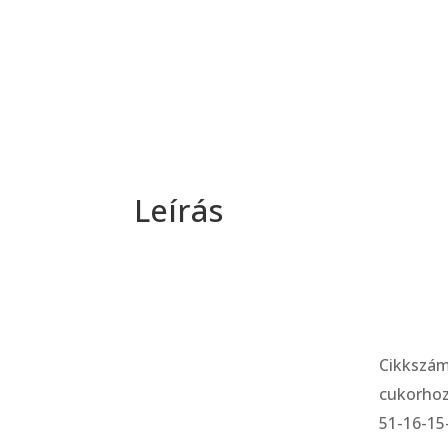
Leírás
Cikkszá
cukorho
51-16-15