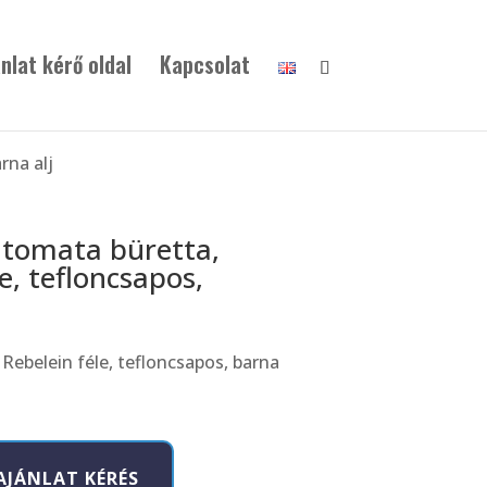
nlat kérő oldal
Kapcsolat
rna alj
utomata büretta,
e, tefloncsapos,
Rebelein féle, tefloncsapos, barna
AJÁNLAT KÉRÉS