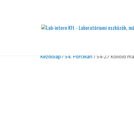
Kezdőlap
/
54. Porcelán
/ 54-27 Kolloid m