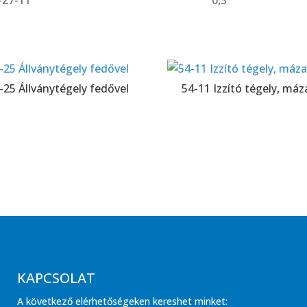
-27-11
0,3
-25 Állványtégely fedővel
54-11 Izzító tégely, máz
KAPCSOLAT
A következő elérhetőségeken kereshet minket: