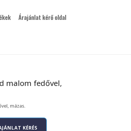
ékek
Árajánlat kérő oldal
id malom fedővel,
vel, mázas.
AJÁNLAT KÉRÉS