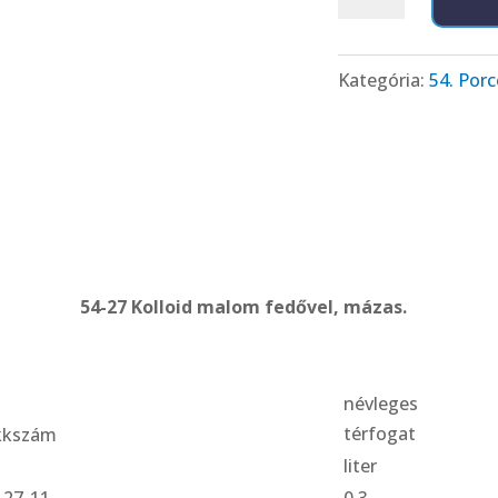
27
Kolloid
malom
Kategória:
54. Porc
fedővel,
mázas.
mennyiség
54-27 Kolloid malom fedővel, mázas.
névleges
térfogat
kkszám
liter