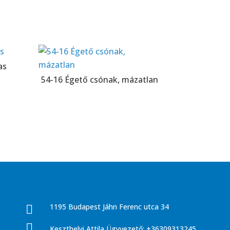
as
54-16 Égető csónak, mázatlan
1195 Budapest Jáhn Ferenc utca 34


Keszthelyi Attila Ügyvezető: +36309313245