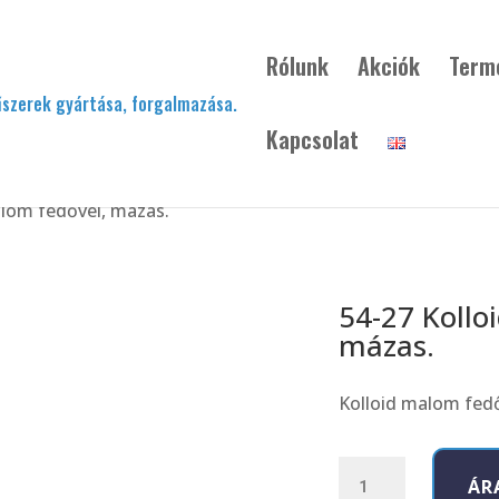
Rólunk
Akciók
Term
Kapcsolat
alom fedővel, mázas.
54-27 Kollo
mázas.
Kolloid malom fedő
54-
ÁR