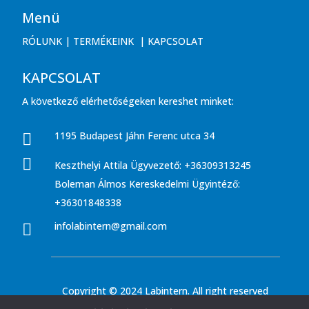
Menü
RÓLUNK
|
TERMÉKEINK
|
KAPCSOLAT
KAPCSOLAT
A következő elérhetőségeken kereshet minket:
1195 Budapest Jáhn Ferenc utca 34


Keszthelyi Attila Ügyvezető: +36309313245
Boleman Álmos Kereskedelmi Ügyintéző:
+36301848338
infolabintern@gmail.com

Copyright © 2024 Labintern. All right reserved