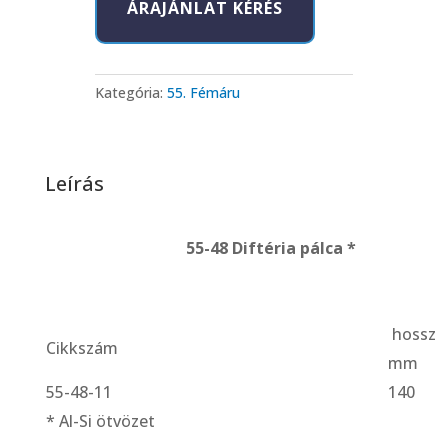
ÁRAJÁNLAT KÉRÉS
pálca
*
mennyiség
Kategória:
55. Fémáru
Leírás
55-48 Diftéria pálca *
hossz
Cikkszám
mm
55-48-11
140
* Al-Si ötvözet