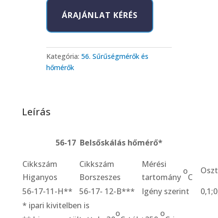
Belsőskálás
ÁRAJÁNLAT KÉRÉS
hőmérő*
mennyiség
Kategória:
56. Sűrűségmérők és
hőmérők
Leírás
56-17 Belsőskálás hőmérő*
Cikkszám
Cikkszám
Mérési
Osz
o
Higanyos
Borszeszes
tartomány
C
56-17-11-H**
56-17- 12-B***
Igény szerint
0,1;0
* ipari kivitelben is
o
o