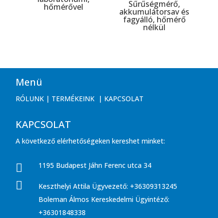
Sűrűségmérő,
hőmérővel
akkumulátorsav és
fagyálló, hőmérő
nélkül
Menü
RÓLUNK
|
TERMÉKEINK
|
KAPCSOLAT
KAPCSOLAT
A következő elérhetőségeken kereshet minket:
1195 Budapest Jáhn Ferenc utca 34


Keszthelyi Attila Ügyvezető: +36309313245
Boleman Álmos Kereskedelmi Ügyintéző:
+36301848338