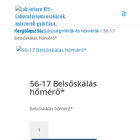
Kezdőlap
/
56. Sűrűségmérők és hőmérők
/ 56-17
Belsőskálás hőmérő*
56-17 Belsőskálás
hőmérő*
Belsőskálás hőmérő*
56-
17