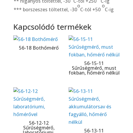
** higanyos töltettel, -30
C-tól +250
C-ig
o
o
*** borszeszes töltettel, -30
C-tól +50
C-ig
Kapcsolódó termékek
56-18 Bothőmérő
56-15-11
Sűrűségmérő, must
fokban, hőmérő nélkül
56-12-12
Sűrűségmérő,
56-13-11
laboratóriumi,