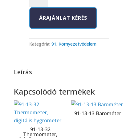
13-
24
ÁRAJÁNLAT KÉRÉS
Hőmérő
(külső-
belső)
digitális
Kategória:
91. Környezetvédelem
mennyiség
Leírás
Kapcsolódó termékek
91-13-13 Barométer
91-13-32
Thermometer,