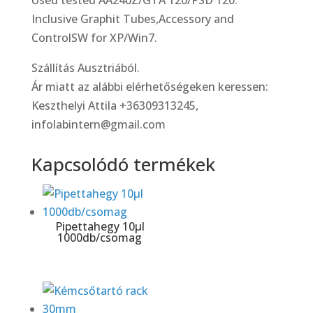
Used tested AA240Z/GTA 120/PSD 120.
Inclusive Graphit Tubes,Accessory and
ControlSW for XP/Win7.
Szállítás Ausztriából.
Ár miatt az alábbi elérhetőségeken keressen:
Keszthelyi Attila +36309313245,
infolabintern@gmail.com
Kapcsolódó termékek
Pipettahegy 10μl
1000db/csomag