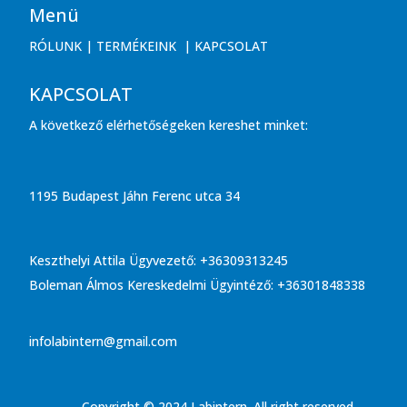
Menü
RÓLUNK
|
TERMÉKEINK
|
KAPCSOLAT
KAPCSOLAT
A következő elérhetőségeken kereshet minket:
1195 Budapest Jáhn Ferenc utca 34
Keszthelyi Attila Ügyvezető: +36309313245
Boleman Álmos Kereskedelmi Ügyintéző: +36301848338
infolabintern@gmail.com
Copyright © 2024 Labintern. All right reserved