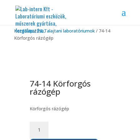
Kezdőlap
/
74. Talajtani laboratóriumok
/ 74-14
Körforgós rázógép
74-14 Körforgós
rázógép
Körforgós rázógép
74-
14