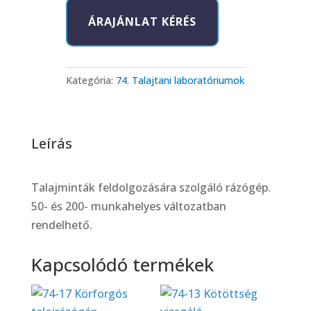
Körforgós
ÁRAJÁNLAT KÉRÉS
rázógép
mennyiség
Kategória:
74. Talajtani laboratóriumok
Leírás
Talajminták feldolgozására szolgáló rázógép.
50- és 200- munkahelyes változatban
rendelhető.
Kapcsolódó termékek