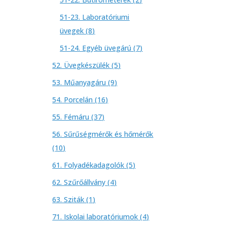
termék
51-23. Laboratóriumi
8
üvegek
8
termék
7
51-24. Egyéb üvegárú
7
termék
5
52. Üvegkészülék
5
termék
9
53. Műanyagáru
9
termék
16
54. Porcelán
16
termék
37
55. Fémáru
37
termék
56. Sűrűségmérők és hőmérők
10
10
termék
5
61. Folyadékadagolók
5
termék
4
62. Szűrőállvány
4
termék
1
63. Sziták
1
termék
4
71. Iskolai laboratóriumok
4