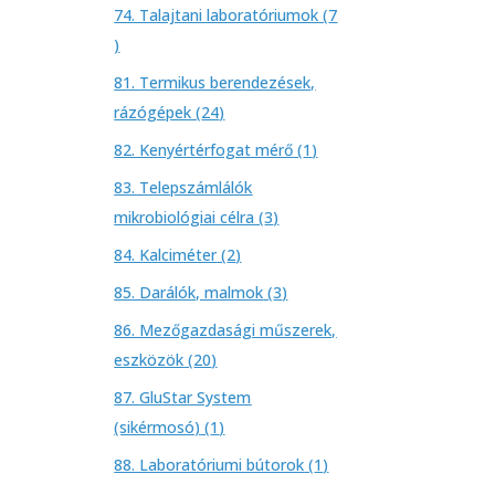
termék
74. Talajtani laboratóriumok
7
7
termék
81. Termikus berendezések,
24
rázógépek
24
termék
1
82. Kenyértérfogat mérő
1
termék
83. Telepszámlálók
3
mikrobiológiai célra
3
termék
2
84. Kalciméter
2
termék
3
85. Darálók, malmok
3
termék
86. Mezőgazdasági műszerek,
20
eszközök
20
termék
87. GluStar System
1
(sikérmosó)
1
termék
1
88. Laboratóriumi bútorok
1
termék