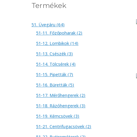
Termékek
64
51. Üvegáru
64
termék
2
51-11. Főzőpoharak
2
termék
14
51-12. Lombikok
14
termék
3
51-13. Csészék
3
termék
4
51-14. Tölcsérek
4
termék
7
51-15. Pipetták
7
termék
5
51-16. Büretták
5
termék
2
51-17. Mérőhengerek
2
termék
3
51-18. Rázóhengerek
3
termék
3
51-19. Kémcsövek
3
termék
2
51-21. Centrifugacsövek
2
termék
2
51-22. Butirométerek
2