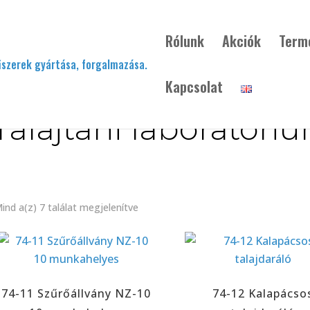
Rólunk
Akciók
Term
Kapcsolat
 Talajtani laboratóri
ind a(z) 7 találat megjelenítve
74-11 Szűrőállvány NZ-10
74-12 Kalapácso