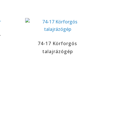
r
74-17 Körforgós
talajrázógép