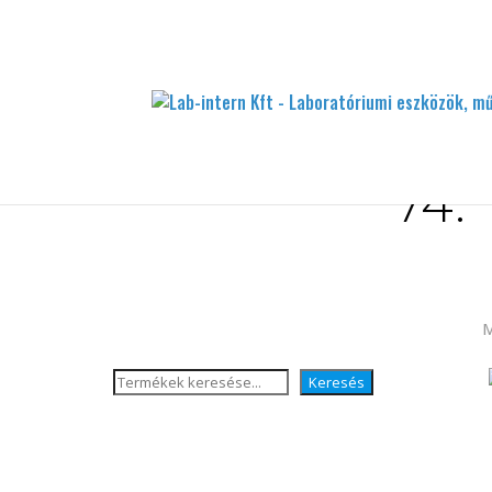
74.
M
Keresés
Keresés