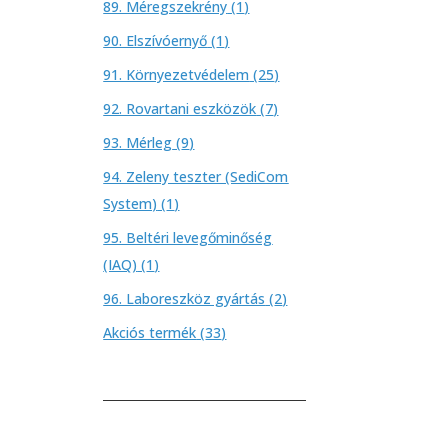
1
89. Méregszekrény
1
termék
1
90. Elszívóernyő
1
termék
25
91. Környezetvédelem
25
termék
7
92. Rovartani eszközök
7
termék
9
93. Mérleg
9
termék
94. Zeleny teszter (SediCom
1
System)
1
termék
95. Beltéri levegőminőség
1
(IAQ)
1
termék
2
96. Laboreszköz gyártás
2
termék
33
Akciós termék
33
termék