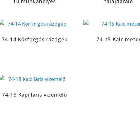
10 munkahelyes
talajdaráló
74-14 Körforgós rázógép
74-15 Kalciméte
74-18 Kapilláris vízemelő