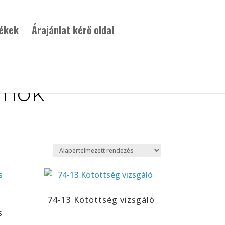
ékek
Árajánlat kérő oldal
umok
74-13 Kötöttség vizsgáló
s