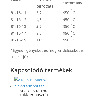
tartomány
térfogata:
o
81-16-11
3,2 l
950
C
o
81-16-12
4,8 l
950
C
o
81-16-13
5,7 l
950
C
o
81-16-14
8,6 l
950
C
o
81-16-15
11,5 l
950
C
*Egyedi igényeket és megrendeléseket is
teljesítjük.
Kapcsolódó termékek
81-17-15 Mikro-
blokktermosztát