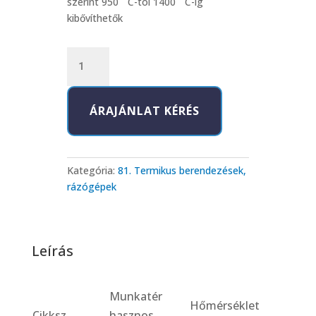
szerint 950
C-tól 1400
C-ig
kibővíthetők
81-
16
Hamvasztó
ÁRAJÁNLAT KÉRÉS
kemencék
mennyiség
Kategória:
81. Termikus berendezések,
rázógépek
Leírás
Munkatér
Hőmérséklet
Cikksz.
hasznos