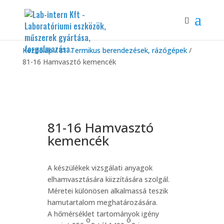
Kezdőlap
/
81. Termikus berendezések, rázógépek
/
81-16 Hamvasztó kemencék
81-16 Hamvasztó
kemencék
A készülékek vizsgálati anyagok
elhamvasztására kiizzítására szolgál.
Méretei különösen alkalmassá teszik
hamutartalom meghatározására.
A hőmérséklet tartományok igény
o
o