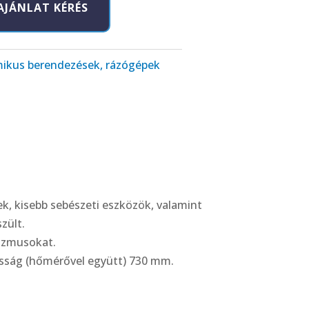
AJÁNLAT KÉRÉS
mikus berendezések, rázógépek
k, kisebb sebészeti eszközök, valamint
zült.
nizmusokat.
asság (hőmérővel együtt) 730 mm.