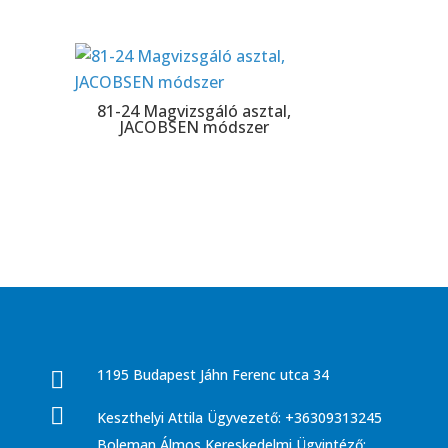
81-24 Magvizsgáló asztal,
JACOBSEN módszer
1195 Budapest Jáhn Ferenc utca 34


Keszthelyi Attila Ügyvezető: +36309313245
Boleman Álmos Kereskedelmi Ügyintéző: