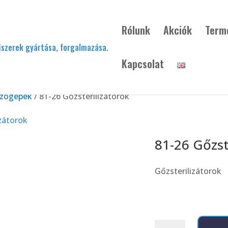
Rólunk
Akciók
Term
Kapcsolat
ázógépek
/ 81-26 Gőzsterilizátorok
81-26 Gőzst
Gőzsterilizátorok
81-