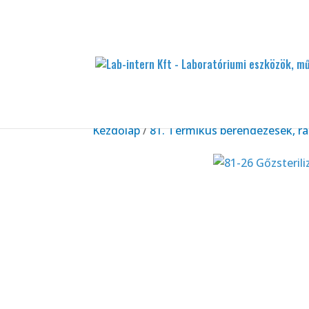
Kezdőlap
/
81. Termikus berendezések, r