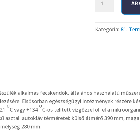
ÁR
26
Gőzsterilizátorok
mennyiség
Kategória:
81. Ter
készülék alkalmas fecskendők, általános használatú műszere
lezésére. Elsősorban egészségügyi intézmények részére kés
o
o
121
C vagy +134
C-os telített vízgőzzel öli el a mikroorga
sű asztali autokláv térméretei: külső átmérő 390 mm, mag
,mélység 280 mm.