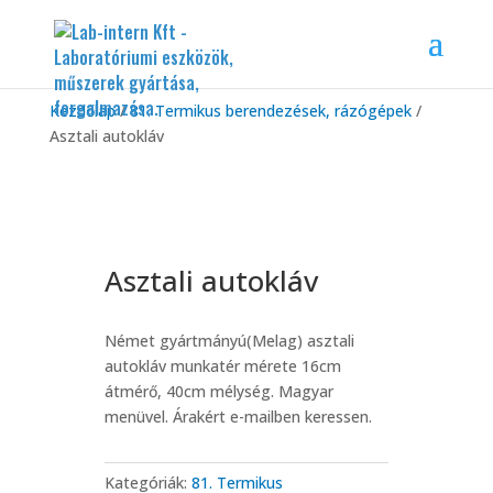
Kezdőlap
/
81. Termikus berendezések, rázógépek
/
Asztali autokláv
Asztali autokláv
Német gyártmányú(Melag) asztali
autokláv munkatér mérete 16cm
átmérő, 40cm mélység. Magyar
menüvel. Árakért e-mailben keressen.
Kategóriák:
81. Termikus