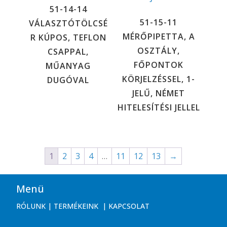
51-14-14
51-15-11
VÁLASZTÓTÖLCSÉ
MÉRŐPIPETTA, A
R KÚPOS, TEFLON
OSZTÁLY,
CSAPPAL,
FŐPONTOK
MŰANYAG
KÖRJELZÉSSEL, 1-
DUGÓVAL
JELŰ, NÉMET
HITELESÍTÉSI JELLEL
1
2
3
4
…
11
12
13
→
Menü
RÓLUNK
|
TERMÉKEINK
|
KAPCSOLAT