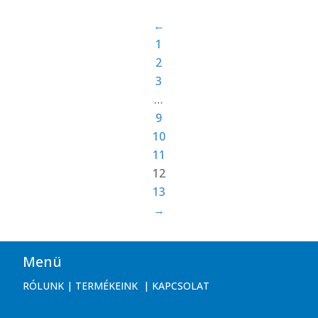
←
1
2
3
…
9
10
11
12
13
→
Menü
RÓLUNK
|
TERMÉKEINK
|
KAPCSOLAT